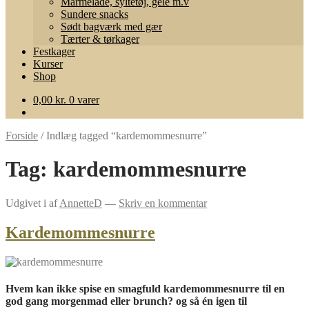
Marmelade, syltetøj, gelé m.v
Sundere snacks
Sødt bagværk med gær
Tærter & tørkager
Festkager
Kurser
Shop
0,00
kr.
0 varer
Forside
/
Indlæg tagged “kardemommesnurre”
Tag:
kardemommesnurre
Udgivet i
af
AnnetteD
—
Skriv en kommentar
Kardemommesnurre
Hvem kan ikke spise en smagfuld kardemommesnurre til en
god gang morgenmad eller brunch? og så én igen til