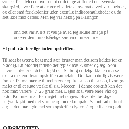
svensk fika. Meeen hvor nemt er det lige at finde i den svenske
skærgård, hvor flere at de øer vi valgte at overnatte ved var ubeboet,
og eller små feriekolonier uden egentlig indkøbsmuligheder og da
slet ikke med cafeer. Men jeg var heldig på Käringön.
uhh det var svært at vælge hvad jeg skulle smage på
udover den uimodståelige kardemommesnurre.
Et godt råd her lige inden opskriften.
Til sødt bagværk, bagt med gær, bruger man det som kaldes for en
bløddej. En bløddej indeholder typisk mælk, smør og æg. Som
navnet antyder er det en blød dej. Så brug endelig ikke en masse
ekstra mel end hvad opskriften anbefaler. Der kan naturligvis være
forskel fra melmærke til melmærke og fra sæson til sæson, hvor godt
melet er til at suge væske til sig. Meeeen.. i denne opskrift kan det
nok max variere +/- 25 gram mel. Dejen skal være både våd og
blød. Kommer man for meget mel i dejen, bliver det færdige
bagværk tørt med det samme og mere kompakt. Så mit råd er hold
dig til den mængde mel som opskriften lyder på og ælt dejen godt.
OPSKRIFT: