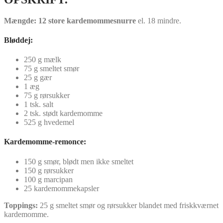
Mængde: 12 store kardemommesnurre
el. 18 mindre.
Bløddej:
250 g mælk
75 g smeltet smør
25 g gær
1 æg
75 g rørsukker
1 tsk. salt
2 tsk. stødt kardemomme
525 g hvedemel
Kardemomme-remonce:
150 g smør, blødt men ikke smeltet
150 g rørsukker
100 g marcipan
25 kardemommekapsler
Toppings:
25 g smeltet smør og rørsukker blandet med friskkværnet
kardemomme.