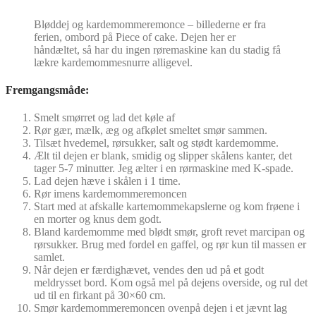
Bløddej og kardemommeremonce – billederne er fra
ferien, ombord på Piece of cake. Dejen her er
håndæltet, så har du ingen røremaskine kan du stadig få
lækre kardemommesnurre alligevel.
Fremgangsmåde:
Smelt smørret og lad det køle af
Rør gær, mælk, æg og afkølet smeltet smør sammen.
Tilsæt hvedemel, rørsukker, salt og stødt kardemomme.
Ælt til dejen er blank, smidig og slipper skålens kanter, det
tager 5-7 minutter. Jeg ælter i en rørmaskine med K-spade.
Lad dejen hæve i skålen i 1 time.
Rør imens kardemommeremoncen
Start med at afskalle kartemommekapslerne og kom frøene i
en morter og knus dem godt.
Bland kardemomme med blødt smør, groft revet marcipan og
rørsukker. Brug med fordel en gaffel, og rør kun til massen er
samlet.
Når dejen er færdighævet, vendes den ud på et godt
meldrysset bord. Kom også mel på dejens overside, og rul det
ud til en firkant på 30×60 cm.
Smør kardemommeremoncen ovenpå dejen i et jævnt lag