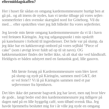
eftermiddagskaffen?
Her i huset får sådan en omgang kardemommesnurre hurtigt ben at
gå på.. og alt imens de nydes, kan vi tænke tilbage på vores sejler-
sommerferier i den svenske skærgård nord for Göteborg. Vil du
med… efter opskriften viser jeg lidt billeder fra vores sejlerferier.
Jeg lavede min første omgang kardemommesnurre da vi lå i havn
ved ferieøen Käringön. Jeg tog udgangspunkt i min opskrift
på kanelsnurre i forhold til ingredienser. Det hele var på slump, da
jeg ikke har en køkkenvægt ombord på vores sejlbåd “Piece of
cake” (som i øvrigt lever fuldt ud op til sit navn). OG
køkkenmaskiner findes der heller ikke, så alt skal ske ved håndkraft.
Heldigvis er båden udstyret med en fantastisk god, lille gasovn.
Mit første forsøg på Kardemommesnurre som blev lavet
på slump og nydt på Käringön, sammen med G&T, det
er vel ferie!? Vi lå på Käringön sammen med et par
sejlervenner fra hjemhavn.
Det blev ikke det pæneste bagværk jeg har lavet, men nøj hvor blev
de gode.. langt bedre end den kardemommesnurre jeg tidligere på
dagen nød på en lille hyggelig café, som tilbød svensk fika. Jeg
havde hjemmefra besluttet mig for i år ville jeg nyde en omgang