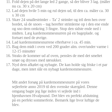
Fold dejen på det lange led 2 gange, så der bliver 3 lag. (måler
nu ca. 30 x 20 cm)
Lad dejen hvile 5 min og rul dejen ud, til den ca. måler ca. 30
x 30 cm
Skær 24 smallestrimler – Ta’ 2 strimler og tril dem hen over
bordet, så de snoes – tag herefter strimlerne op i den ene ende
og sno dem omkring 3 fingre. Stop den sidste ende ned i
midten. Læg kardemommesnurren på en bageplade. og
fortsæt med de øvrige.
Lad kardemommesnurrene efterhæve i ca. 45 min.
Bag dem midt i oven ved 200 grader alm. over/under varme i
12-15 minutter
Straks de kommer ud af oven, pensles de med det smeltet
smør og drysses med rørsukker.
Nyd dem afkølet og nybagte. De kan holde sig friske i et par
dage, men intet slår en nybagt kardemommesnurre.
Mit andet forsøg på kardemommesnurre på vores
sejlerferie anno 2019 til den svenske skærgård. Denne
omgang bagte jeg lige inden vi sejlede ind i
hjemhavnen Hvalpsund. Det blev en perfekt afslutning
på en perfekt sommerferie. Bemærk lige hvor luftige de
blev.