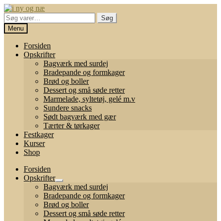
Spring
Spring
til
til
Søg
Søg
navigation
indhold
efter:
Menu
Forsiden
Opskrifter
Bagværk med surdej
Bradepande og formkager
Brød og boller
Dessert og små søde retter
Marmelade, syltetøj, gelé m.v
Sundere snacks
Sødt bagværk med gær
Tærter & tørkager
Festkager
Kurser
Shop
Forsiden
Opskrifter
Udfold
Bagværk med surdej
undermenu
Bradepande og formkager
Brød og boller
Dessert og små søde retter